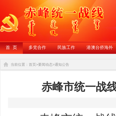
首 页
多党合作
民族工作
港澳台侨海外
当前位置：
首页
>
要闻动态
>
通知公告
赤峰市统一战